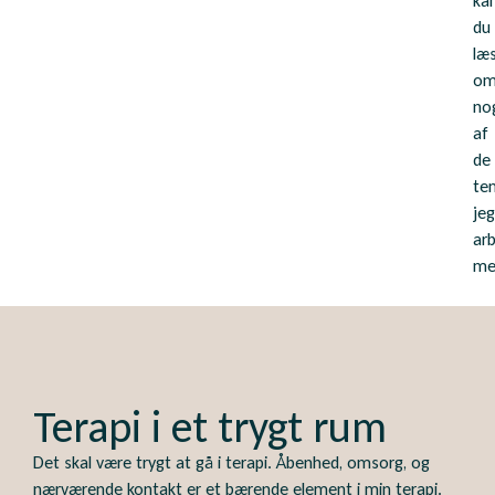
ka
du
læ
o
no
af
de
te
jeg
ar
me
Terapi i et trygt rum
Det skal være trygt at gå i terapi. Åbenhed, omsorg, og
nærværende kontakt er et bærende element i min terapi.