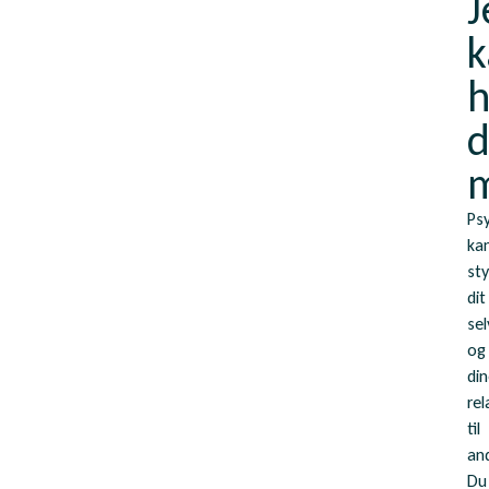
J
k
h
d
m
Ps
ka
sty
dit
se
og
di
rel
til
an
Du