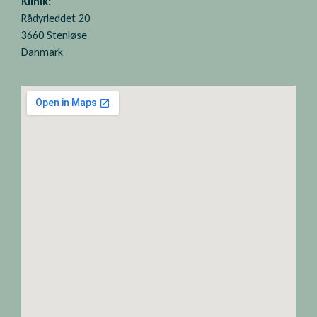
Klinik:
Rådyrleddet 20
3660 Stenløse
Danmark