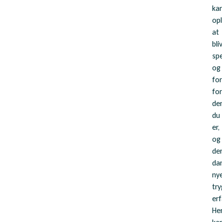
ka
op
at
bli
spe
og
for
for
de
du
er,
og
de
da
ny
tr
erf
He